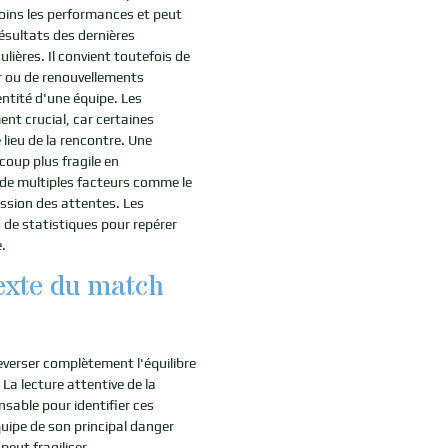
moins les performances et peut
ésultats des dernières
lières. Il convient toutefois de
r ou de renouvellements
ntité d'une équipe. Les
ent crucial, car certaines
lieu de la rencontre. Une
oup plus fragile en
 de multiples facteurs comme le
ession des attentes. Les
de statistiques pour repérer
.
exte du match
verser complètement l'équilibre
La lecture attentive de la
nsable pour identifier ces
uipe de son principal danger
peut fragiliser