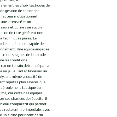
également les choix tactiques de
 de gestion de calendrier
 facteur motivationnel
 une intensité et un
ssuré et qui ne vise aucun
nne ou de titre génèrent une
és techniques pures. Le
ar l'enchaînement rapide des
 rendement. Une équipe engagée
rer des signes de lassitude
me les conditions
 car un terrain détrempé par la
 au jeu au sol et favoriser un
alysent même la qualité de
tant réputés plus sévères que
le déroulement tactique du
timé, car certaines équipes
er ses chances de réussite, il
ableau comparatif qui permet
mise reste enfin primordiale, avec
 un à cinq pour cent de sa