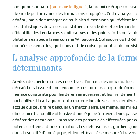
jouer sur la ligue 1
Lorsqu'on souhaite
, la première étape consist
niveau de performance des formations engagées. Cette analyse ne
général, mais doit intégrer de multiples dimensions qui révèlent la
Les statistiques détaillées constituent le socle de cette démarch
d'identifier les tendances significatives et les points forts ou fai
plateformes spécialisées comme Whoscored, Sofascore ou FBRef of
données essentielles, qu'il convient de croiser pour obtenir une vis
L'analyse approfondie de la form
déterminants
Au-delà des performances collectives, l'impact des individualités 
décisif dans l'issue d'une rencontre. Les buteurs en grande form
menace constante pour les défenses adverses, et leur rendement 
particulière. Un attaquant qui a marqué lors de ses trois dernière
accrue qui peut faire basculer un match serré. De même, les milieu
directement la qualité offensive d'une équipe à travers leurs passe
générer des occasions. L'analyse des passes clés effectuées par ce
potentiel offensif d'une formation. Les défenseurs et gardiens jou
dans la solidité d'une équipe, et leur efficacité se mesure à traver