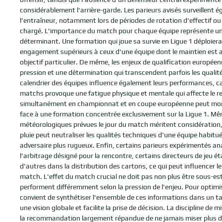
considérablement l'arrière-garde. Les parieurs avisés surveillent 
l'entraîneur, notamment lors de périodes de rotation d'effectif ou
chargé. L'importance du match pour chaque équipe représente un
déterminant. Une formation qui joue sa survie en Ligue 1 déploiera
engagement supérieurs à ceux d'une équipe dont le maintien est a
objectif particulier. De même, les enjeux de qualification europée
pression et une détermination qui transcendent parfois les qualit
calendrier des équipes influence également leurs performances, c
matchs provoque une fatigue physique et mentale qui affecte le
simultanément en championnat et en coupe européenne peut mont
face à une formation concentrée exclusivement sur la Ligue 1. Mê
météorologiques prévues le jour du match méritent considération,
pluie peut neutraliser les qualités techniques d'une équipe habituée
adversaire plus rugueux. Enfin, certains parieurs expérimentés an
l'arbitrage désigné pour la rencontre, certains directeurs de jeu é
d'autres dans la distribution des cartons, ce qui peut influencer 
match. L'effet du match crucial ne doit pas non plus être sous-es
performent différemment selon la pression de l'enjeu. Pour optimis
convient de synthétiser l'ensemble de ces informations dans un t
une vision globale et facilite la prise de décision. La discipline de 
la recommandation largement répandue de ne jamais miser plus de