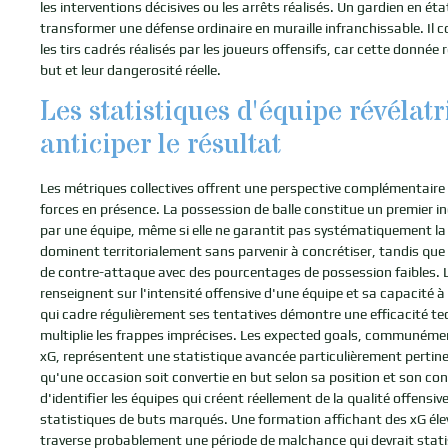
les interventions décisives ou les arrêts réalisés. Un gardien en éta
transformer une défense ordinaire en muraille infranchissable. Il c
les tirs cadrés réalisés par les joueurs offensifs, car cette donnée r
but et leur dangerosité réelle.
Les statistiques d'équipe révélatr
anticiper le résultat
Les métriques collectives offrent une perspective complémentaire 
forces en présence. La possession de balle constitue un premier in
par une équipe, même si elle ne garantit pas systématiquement la 
dominent territorialement sans parvenir à concrétiser, tandis que 
de contre-attaque avec des pourcentages de possession faibles. Les
renseignent sur l'intensité offensive d'une équipe et sa capacité 
qui cadre régulièrement ses tentatives démontre une efficacité tec
multiplie les frappes imprécises. Les expected goals, communéme
xG, représentent une statistique avancée particulièrement pertinen
qu'une occasion soit convertie en but selon sa position et son co
d'identifier les équipes qui créent réellement de la qualité offensi
statistiques de buts marqués. Une formation affichant des xG élev
traverse probablement une période de malchance qui devrait stati