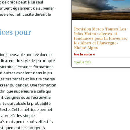
t de grâce peut à lui seul
onvient également de surveiller
évèle leur efficacité devant le
Prevision Meteo Toutes Les
ices pour
Infos Meteo : alertes et
tendances pour la Provence,
les Alpes et l’Auvergne-
Rhône-Alpes
indispensable pour évaluer les
lire la suite »
dicateur du style de jeu adopté
3 juillet 2026
victoire. Certaines formations
d'autres excellent dans le jeu
 tirs tentés et les tirs cadrés
à créer du danger. Une formation
hnique supérieure à celle qui
nt désignés sous l'acronyme
te qui calcule la probabilité
ntexte. Cette métrique permet
ve au-delà des simples
és mais peu de buts effectifs
stiquement se corriger. À