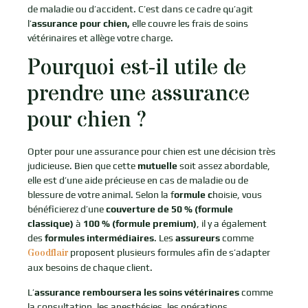
de maladie ou d’accident. C’est dans ce cadre qu’agit
l’
assurance pour chien,
elle couvre les frais de soins
vétérinaires et allège votre charge.
Pourquoi est-il utile de
prendre une assurance
pour chien ?
Opter pour une assurance pour chien est une décision très
judicieuse. Bien que cette
mutuelle
soit assez abordable,
elle est d’une aide précieuse en cas de maladie ou de
blessure de votre animal. Selon la f
ormule c
hoisie, vous
bénéficierez d’une
couverture de 50 % (formule
classique)
à
100 % (formule premium)
, il y a également
des
formules intermédiaires
. Les
assureurs
comme
Goodflair
proposent plusieurs formules afin de s’adapter
aux besoins de chaque client.
L’
assurance remboursera les soins vétérinaires
comme
la consultation, les anesthésies, les opérations